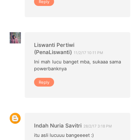
Reply
Liswanti Pertiwi
(PenaLiswanti)
11/2/17 10:11 PM
Ini mah lucu banget mba, sukaaa sama
powerbanknya
Reply
Indah Nuria Savitri
28/2/17 3:18 PM
itu asli lucuuu bangeeeet :)