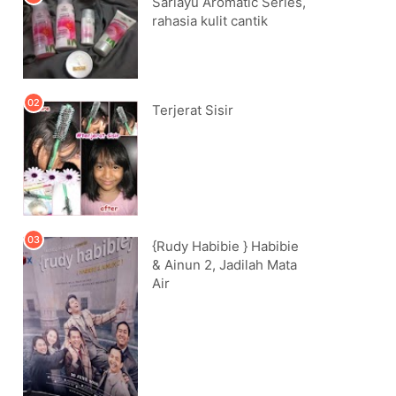
Sariayu Aromatic Series,
rahasia kulit cantik
Terjerat Sisir
{Rudy Habibie } Habibie
& Ainun 2, Jadilah Mata
Air