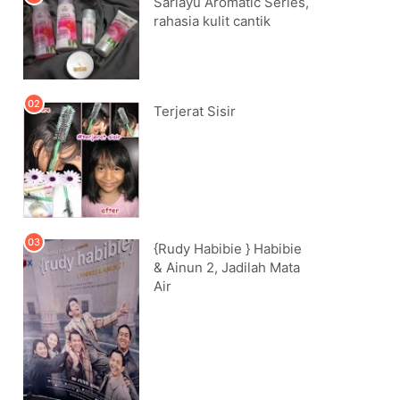
Sariayu Aromatic Series,
rahasia kulit cantik
Terjerat Sisir
{Rudy Habibie } Habibie
& Ainun 2, Jadilah Mata
Air