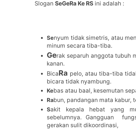
Slogan
SeGeRa Ke RS
ini adalah :
nyum tidak simetris, atau menc
Se
minum secara tiba-tiba.
Ge
rak separuh anggota tubuh m
kanan.
Ra
Bica
pelo, atau tiba-tiba ti
bicara tidak nyambung.
bas atau baal, kesemutan sep
Ke
bun, pandangan mata kabur, te
Ra
akit kepala hebat yang mu
S
sebelumnya. Gangguan fungsi
gerakan sulit dikoordinasi,