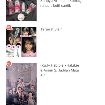
Sariayu Aromatic Series,
rahasia kulit cantik
Terjerat Sisir
{Rudy Habibie } Habibie
& Ainun 2, Jadilah Mata
Air