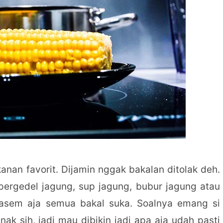
anan favorit. Dijamin nggak bakalan ditolak deh.
 pergedel jagung, sup jagung, bubur jagung atau
asem aja semua bakal suka. Soalnya emang si
ak sih, jadi mau dibikin jadi apa aja udah pasti