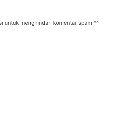
Beberapa bulan tinggal di
Pekanbaru dan merasakan...
i untuk menghindari komentar spam ^^