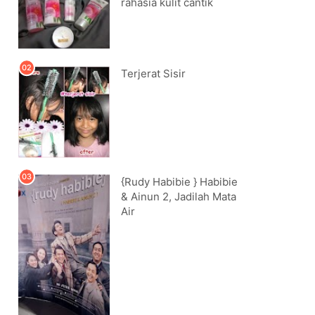
rahasia kulit cantik
Terjerat Sisir
{Rudy Habibie } Habibie
& Ainun 2, Jadilah Mata
Air