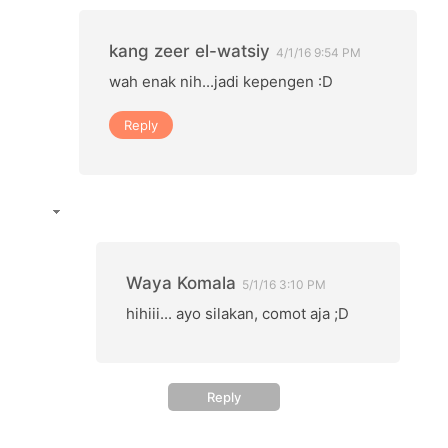
kang zeer el-watsiy
4/1/16 9:54 PM
wah enak nih...jadi kepengen :D
Reply
Waya Komala
5/1/16 3:10 PM
hihiii... ayo silakan, comot aja ;D
Reply