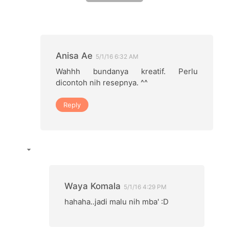
Anisa Ae
5/1/16 6:32 AM
Wahhh bundanya kreatif. Perlu
dicontoh nih resepnya. ^^
Reply
Waya Komala
5/1/16 4:29 PM
hahaha..jadi malu nih mba' :D