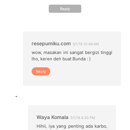
Reply
resepumiku.com
5/1/16 10:49 AM
wow, masakan ini sangat bergizi tinggi
lho, keren deh buat Bunda : )
Reply
Waya Komala
5/1/16 4:30 PM
Hihii, iya yang penting ada karbo,