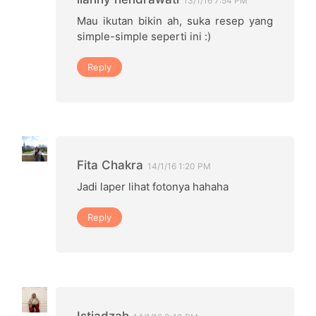
13/1/16 7:54 PM
Mau ikutan bikin ah, suka resep yang
simple-simple seperti ini :)
Reply
Fita Chakra
14/1/16 1:20 PM
Jadi laper lihat fotonya hahaha
Reply
Istiadzah