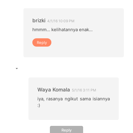
brizki
4/1/16 10:09 PM
hmmm... kelihatannya enak...
Reply
Waya Komala
5/1/16 3:11 PM
iya, rasanya ngikut sama isiannya
:)
Reply